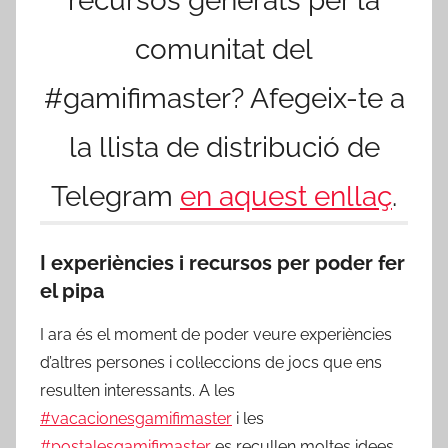
recursos generats per la
comunitat del
#gamifimaster? Afegeix-te a
la llista de distribució de
Telegram
en aquest enllaç
.
I experiències i recursos per poder fer
el pipa
I ara és el moment de poder veure experiències
d’altres persones i col·leccions de jocs que ens
resulten interessants. A les
#vacacionesgamifimaster
i les
#postalesgamifimaster
es recullen moltes idees