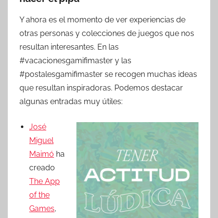
Y ahora es el momento de ver experiencias de
otras personas y colecciones de juegos que nos
resultan interesantes. En las
#vacacionesgamifimaster y las
#postalesgamifimaster se recogen muchas ideas
que resultan inspiradoras. Podemos destacar
algunas entradas muy útiles:
José
Miguel
Maimó
ha
creado
The App
of the
Games
,