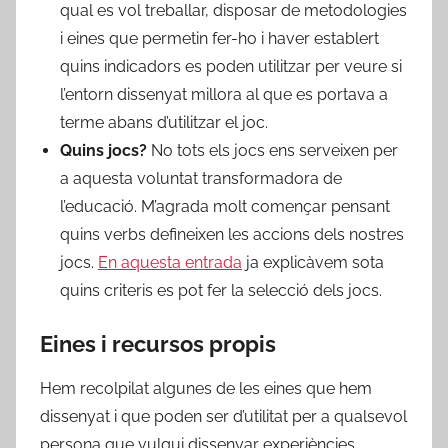
qual es vol treballar, disposar de metodologies
i eines que permetin fer-ho i haver establert
quins indicadors es poden utilitzar per veure si
l’entorn dissenyat millora al que es portava a
terme abans d’utilitzar el joc.
Quins jocs?
No tots els jocs ens serveixen per
a aquesta voluntat transformadora de
l’educació. M’agrada molt començar pensant
quins verbs defineixen les accions dels nostres
jocs.
En aquesta entrada
ja explicàvem sota
quins criteris es pot fer la selecció dels jocs.
Eines i recursos propis
Hem recolpilat algunes de les eines que hem
dissenyat i que poden ser d’utilitat per a qualsevol
persona que vulgui dissenyar experiències