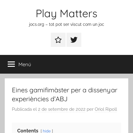
Vés
Play Matters
al
contingut
jocs.org – tot pot ser viscut com un joc
Contactar
Element
del
menú
Menú
Eines gamifimàster per a dissenyar
experiències d’ABJ
Publicada el
2 de setembre de 2022
per
Oriol Ripoll
Contents
hide