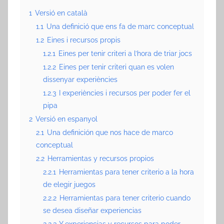
1
Versió en català
1.1
Una definició que ens fa de marc conceptual
1.2
Eines i recursos propis
1.2.1
Eines per tenir criteri a l’hora de triar jocs
1.2.2
Eines per tenir criteri quan es volen
dissenyar experiències
1.2.3
I experiències i recursos per poder fer el
pipa
2
Versió en espanyol
2.1
Una definición que nos hace de marco
conceptual
2.2
Herramientas y recursos propios
2.2.1
Herramientas para tener criterio a la hora
de elegir juegos
2.2.2
Herramientas para tener criterio cuando
se desea diseñar experiencias
2.2.3
Y experiencias y recursos para poder