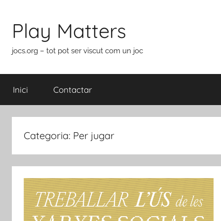
Vés
al
Play Matters
contingut
jocs.org – tot pot ser viscut com un joc
Inici
Contactar
Categoria:
Per jugar