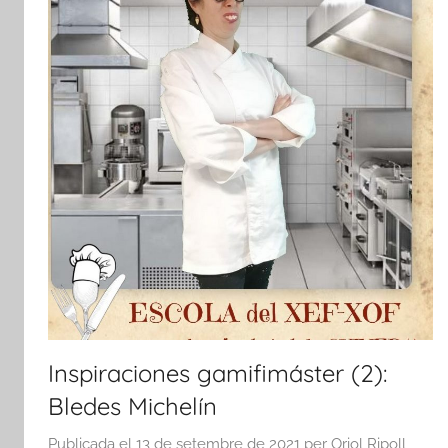
Inspiraciones gamifimáster (2):
Bledes Michelín
Publicada el
13 de setembre de 2021
per
Oriol Ripoll