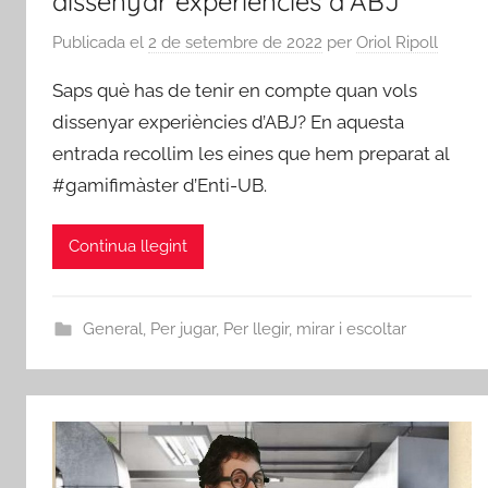
dissenyar experiències d’ABJ
Publicada el
2 de setembre de 2022
per
Oriol Ripoll
Saps què has de tenir en compte quan vols
dissenyar experiències d’ABJ? En aquesta
entrada recollim les eines que hem preparat al
#gamifimàster d’Enti-UB.
Continua llegint
General
,
Per jugar
,
Per llegir, mirar i escoltar