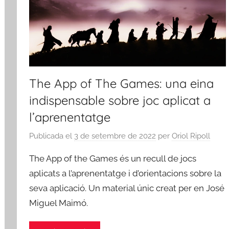
The App of The Games: una eina
indispensable sobre joc aplicat a
l’aprenentatge
Publicada el
3 de setembre de 2022
per
Oriol Ripoll
The App of the Games és un recull de jocs
aplicats a l’aprenentatge i d’orientacions sobre la
seva aplicació. Un material únic creat per en José
Miguel Maimó.