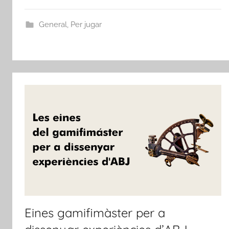
General
,
Per jugar
Eines gamifimàster per a