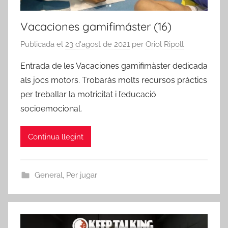
Vacaciones gamifimáster (16)
Publicada el
23 d'agost de 2021
per
Oriol Ripoll
Entrada de les Vacaciones gamifimàster dedicada
als jocs motors. Trobaràs molts recursos pràctics
per treballar la motricitat i l’educació
socioemocional.
Continua llegint
General
,
Per jugar