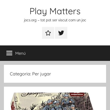
Vés
Play Matters
al
contingut
jocs.org – tot pot ser viscut com un joc
Contactar
Element
del
menú
Menú
Categoria:
Per jugar