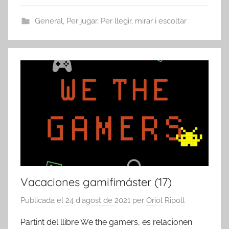
General
,
Per jugar
,
Per llegir, mirar i escoltar
Vacaciones gamifimáster (17)
Publicada el
24 d'agost de 2021
per
Oriol Ripoll
Partint del llibre We the gamers, es relacionen