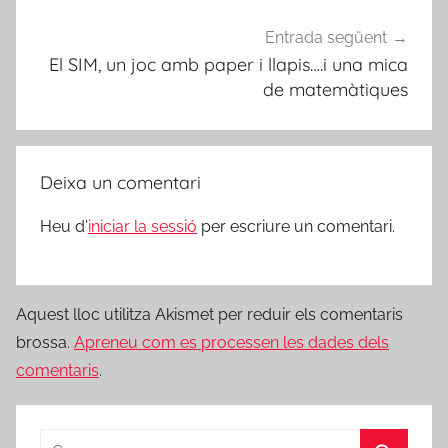
Entrada següent
El SIM, un joc amb paper i llapis….i una mica
de matemàtiques
Deixa un comentari
Heu d'
iniciar la sessió
per escriure un comentari.
Aquest lloc utilitza Akismet per reduir els comentaris
brossa.
Apreneu com es processen les dades dels
comentaris
.
Cerca: