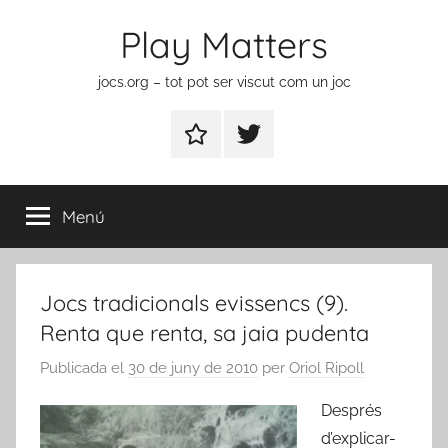
Vés
Play Matters
al
contingut
jocs.org – tot pot ser viscut com un joc
Contactar
Element
del
menú
Menú
Jocs tradicionals evissencs (9).
Renta que renta, sa jaia pudenta
Publicada el
30 de juny de 2010
per
Oriol Ripoll
Després
d’explicar-