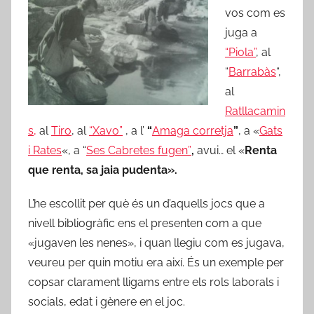
vos com es
juga a
“Piola”
, al
“
Barrabàs
“,
al
Ratllacamin
s,
al
Tiro
, al
“Xavo”
, a l’
“
Amaga corretja
”
, a «
Gats
i Rates
«, a “
Ses Cabretes fugen”
,
avui… el «
Renta
que renta, sa jaia pudenta».
L’he escollit per què és un d’aquells jocs que a
nivell bibliogràfic ens el presenten com a que
«jugaven les nenes», i quan llegiu com es jugava,
veureu per quin motiu era així. És un exemple per
copsar clarament lligams entre els rols laborals i
socials, edat i gènere en el joc.