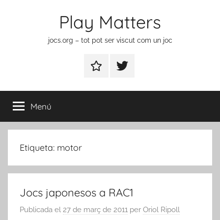
Vés
Play Matters
al
contingut
jocs.org – tot pot ser viscut com un joc
Contactar
Element
del
menú
Menú
Etiqueta:
motor
Jocs japonesos a RAC1
Publicada el
27 de març de 2011
per
Oriol Ripoll