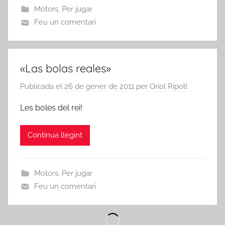
Motors
,
Per jugar
Feu un comentari
«Las bolas reales»
Publicada el
26 de gener de 2011
per
Oriol Ripoll
Les boles del rei!
Continua llegint
Motors
,
Per jugar
Feu un comentari