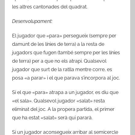
les altres cantonades del quadrat.
Desenvolupament:
El jugador que «para» persegueix (sempre per
damunt de les línies de terra) a la resta de
jugadors que fugen (també sempre per les línies
de terra) per a que no els atrapi. Qualsevol
jugador que surt de la ratlla mentre corre, es
posa «a parar» i el que parava s’incorpora al joc.
Si el que «para» atrapa a un jugador, es diu que
«el sala». Qualsevol jugador «salat» resta
eliminat del joc. A la propera partida, el primer
que ha estat «salat» serà qui pararà.
Si un jugador aconsegueix arribar al semicercle