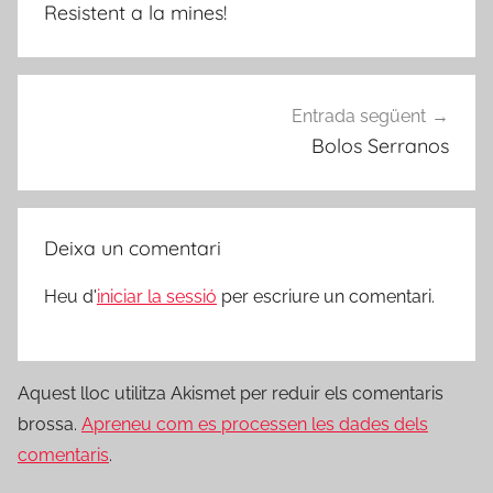
d'entrades
Resistent a la mines!
Entrada següent
Bolos Serranos
Deixa un comentari
Heu d'
iniciar la sessió
per escriure un comentari.
Aquest lloc utilitza Akismet per reduir els comentaris
brossa.
Apreneu com es processen les dades dels
comentaris
.