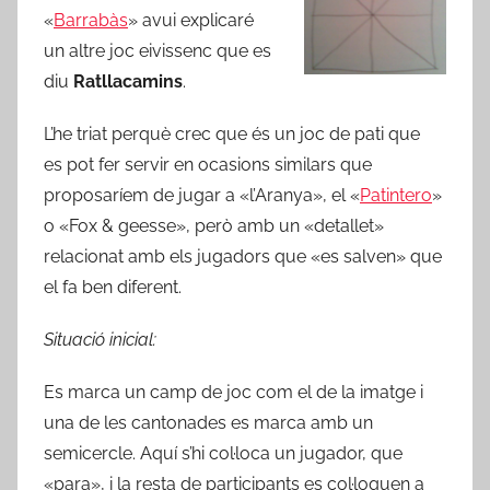
«
Barrabàs
» avui explicaré
un altre joc eivissenc que es
diu
Ratllacamins
.
L’he triat perquè crec que és un joc de pati que
es pot fer servir en ocasions similars que
proposaríem de jugar a «l’Aranya», el «
Patintero
»
o «Fox & geesse», però amb un «detallet»
relacionat amb els jugadors que «es salven» que
el fa ben diferent.
Situació inicial:
Es marca un camp de joc com el de la imatge i
una de les cantonades es marca amb un
semicercle. Aquí s’hi col·loca un jugador, que
«para», i la resta de participants es col·loquen a