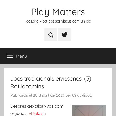
Vés
Play Matters
al
contingut
jocs.org – tot pot ser viscut com un joc
Contactar
Element
del
menú
Menú
Jocs tradicionals eivissencs. (3)
Ratllacamins
Publicada el
28 d'abril de 2010
per
Oriol Ripoll
Després d’explicar-vos com
es juga a
«Piola»
, i