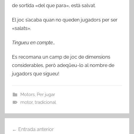
de sortida «del que para», està salvat.
El joc s’acaba quan no queden jugadors per ser
«salats».
Tingueu en compte…
Es recomana un camp de joc de dimensions
considerables, però adeqüeu-lo al nombre de
jugadors que sigueu!
Motors
,
Per jugar
motor
,
tradicional
Navegació
Entrada anterior