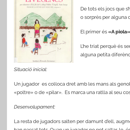
De tots els jocs que s
o sorprès per alguna c
El primer és
«A piola
L’he triat perquè és s
alguna petita diferènc
Situació inicial:
Un jugador es col·loca dret amb les mans als genoll
«poltre» o de «pilar». Es marca una ratlla al seu cos
Desenvolupament:
La resta de jugadors salten per damunt d’ell, augme
han passat tots. Quan un jugador no pot saltar-lo, és el