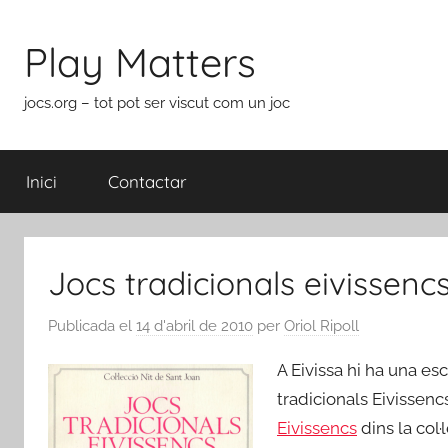
Vés
al
Play Matters
contingut
jocs.org – tot pot ser viscut com un joc
Inici
Contactar
Jocs tradicionals eivissencs.
Publicada el
14 d'abril de 2010
per
Oriol Ripoll
A Eivissa hi ha una e
tradicionals Eivissencs
Eivissencs
dins la col·