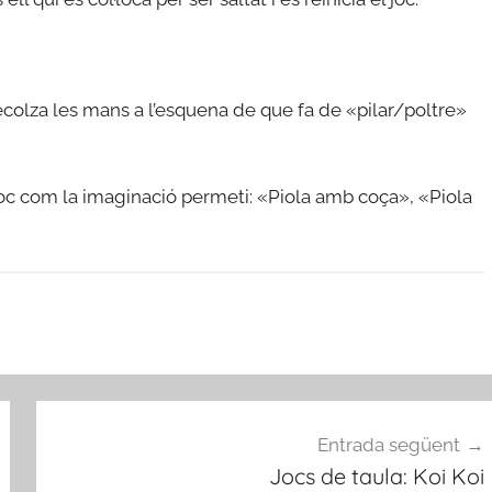
ecolza les mans a l’esquena de que fa de «pilar/poltre»
joc com la imaginació permeti: «Piola amb coça», «Piola
Entrada següent
Jocs de taula: Koi Koi