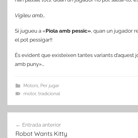
Vigileu amb…
Si jugueu a «
Piola amb pessic»
, quan un jugador r
el pot pessigar!!
És evident que existeixen tantes variants d’aquest 
amb puny»…
Motors
,
Per jugar
motor
,
tradicional
Navegació
Entrada anterior
d'entrades
Robot Wants Kitty