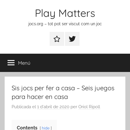
Vés
Play Matters
al
contingut
jocs.org – tot pot ser viscut com un joc
Contactar
Element
del
menú
Menú
Sis jocs per fer a casa – Seis juegos
para hacer en casa
Publicada el
1 d'abril de 2020
per
Oriol Ripoll
Contents
hide