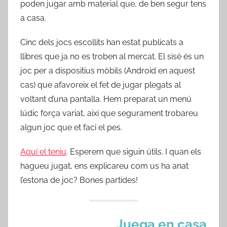
poden jugar amb material que, de ben segur tens
a casa.
Cinc dels jocs escollits han estat publicats a
llibres que ja no es troben al mercat. El sisè és un
joc per a dispositius mòbils (Android en aquest
cas) que afavoreix el fet de jugar plegats al
voltant d’una pantalla. Hem preparat un menú
lúdic força variat, així que segurament trobareu
algun joc que et faci el pes.
Aquí el teniu
. Esperem que siguin útils. I quan els
hagueu jugat, ens explicareu com us ha anat
l’estona de joc? Bones partides!
Juega en casa