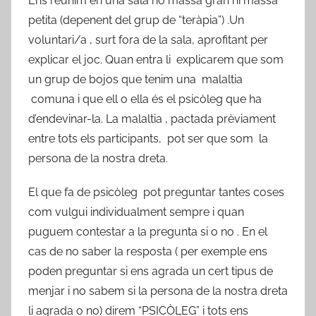
Ens reunim en una sala no massa gran ni massa
petita (depenent del grup de “teràpia”) .Un
voluntari/a , surt fora de la sala, aprofitant per
explicar el joc. Quan entra li explicarem que som
un grup de bojos que tenim una malaltia
comuna i que ell o ella és el psicòleg que ha
d’endevinar-la. La malaltia , pactada prèviament
entre tots els participants, pot ser que som la
persona de la nostra dreta.
El que fa de psicòleg pot preguntar tantes coses
com vulgui individualment sempre i quan
puguem contestar a la pregunta si o no . En el
cas de no saber la resposta ( per exemple ens
poden preguntar si ens agrada un cert tipus de
menjar i no sabem si la persona de la nostra dreta
li agrada o no) direm “PSICÒLEG” i tots ens