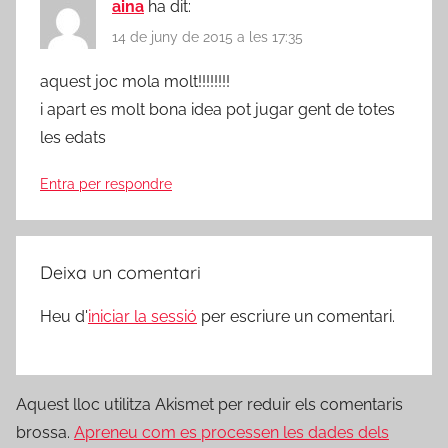
aina
ha dit:
14 de juny de 2015 a les 17:35
aquest joc mola molt!!!!!!!!
i apart es molt bona idea pot jugar gent de totes
les edats
Entra per respondre
Deixa un comentari
Heu d'
iniciar la sessió
per escriure un comentari.
Aquest lloc utilitza Akismet per reduir els comentaris
brossa.
Apreneu com es processen les dades dels