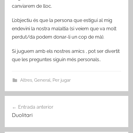
canviarem de lloc.
L’objectiu és que la persona que estigui al mig
endevini la nostra malaltia (si veiem que va molt
perdut/da podem donar-li un cop de mà).
Si juguem amb els nostres amics , pot ser divertit
que les preguntes siguin més personals..
Altres
,
General
,
Per jugar
Navegació
Entrada anterior
d'entrades
Duolitari