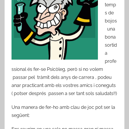
temp
s de
bojos
una
bona
sortid
a
profe
ssional és fer-se Psicòleg, però si no volem
passar pel tràmit dels anys de carrera , podeu
anar practicant amb els vostres amics i coneguts
( potser després passen a ser tant sols saludats!!)
Una manera de fer-ho amb clau de joc pot ser la
següent: