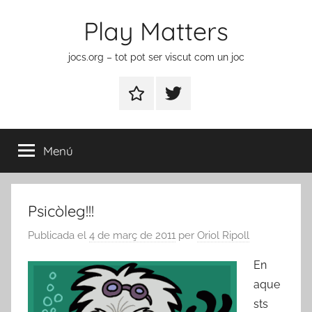
Vés
Play Matters
al
contingut
jocs.org – tot pot ser viscut com un joc
Contactar
Element
del
menú
Menú
Psicòleg!!!
Publicada el
4 de març de 2011
per
Oriol Ripoll
En
aque
sts