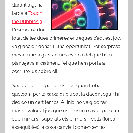
durant alguna
tarda a
Touch
the Bubbles 3
.
Desconeixedor
total de les dues primeres entregues d’aquest joc,
vaig decidir donar-li una oportunitat. Per sorpresa
meva m’hi vaig estar més estona del que hem
plantejava inicialment, fet que hem porta a
escriure-us sobre ell.
Soc d’aquelles persones que quan troba
quelcom per la xarxa que li costa d’aconseguir hi
dedico un cert temps. A l’inici no vaig donar
massa valor al joc que us presento avui, però un
cop immers i superats els primers nivells (força
assequibles) la cosa canvia i comencen les