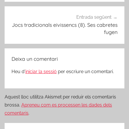
Entrada següent
Jocs tradicionals eivissencs (8). Ses cabretes
fugen
Deixa un comentari
Heu d'
iniciar la sessió
per escriure un comentari.
Aquest lloc utilitza Akismet per reduir els comentaris
brossa.
Apreneu com es processen les dades dels
comentaris
.