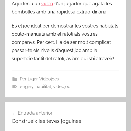
Aquí teniu un
vídeo
d’un jugador que agafa les
bombolles amb una rapidesa extraordinària.
Es el joc ideal per demostrar les vostres habilitats
oculo-manuals amb el ratolí als vostres
companys. Per cert, Ha de ser molt complicat
passar-te els nivells d’aquest joc amb la
superfície tàctil del ratolí, aviam qui s’hi atreveix!
Per jugar
,
Videojocs
enginy
,
habilitat
,
videojoc
Navegació
Entrada anterior
d'entrades
Construeix les teves joguines