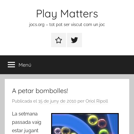
Vés
Play Matters
al
contingut
jocs.org – tot pot ser viscut com un joc
Contactar
Element
del
menú
Menú
A petar bombolles!
Publicada el
15 de juny de 2010
per
Oriol Ripoll
La setmana
passada vaig
estar jugant