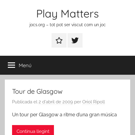
Vés
Play Matters
al
contingut
jocs.org – tot pot ser viscut com un joc
Contactar
Element
del
menú
Menú
Tour de Glasgow
Publicada el
2 d'abril de 2009
per
Oriol Ripoll
Un tour per Glasgow a ritme d’una gran música
Continua llegint