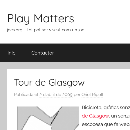
Vés
al
Play Matters
contingut
jocs.org – tot pot ser viscut com un joc
Inici
Contactar
Tour de Glasgow
Publicada el
2 d'abril de 2009
per
Oriol Ripoll
Bicicleta, gràfics sen
de Glasgow
, un senz
escocesa que fa webs 