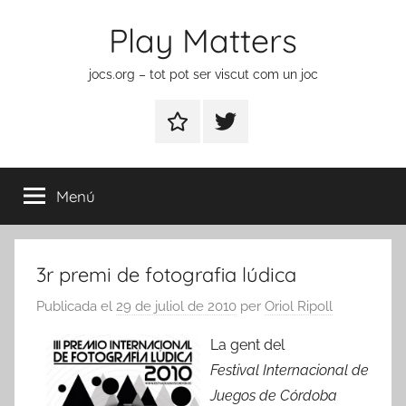
Vés
Play Matters
al
contingut
jocs.org – tot pot ser viscut com un joc
Contactar
Element
del
menú
Menú
3r premi de fotografia lúdica
Publicada el
29 de juliol de 2010
per
Oriol Ripoll
La gent del
Festival Internacional de
Juegos de Córdoba