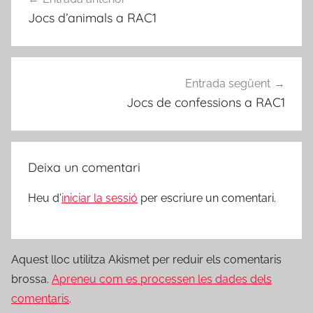
d'entrades
Jocs d’animals a RAC1
Entrada següent
Jocs de confessions a RAC1
Deixa un comentari
Heu d'
iniciar la sessió
per escriure un comentari.
Aquest lloc utilitza Akismet per reduir els comentaris
brossa.
Apreneu com es processen les dades dels
comentaris
.