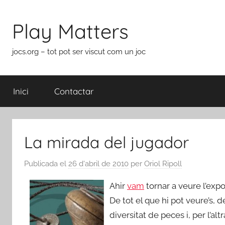
Vés
al
Play Matters
contingut
jocs.org – tot pot ser viscut com un joc
Inici
Contactar
La mirada del jugador
Publicada el
26 d'abril de 2010
per
Oriol Ripoll
Ahir
vam
tornar a veure l’expo
De tot el que hi pot veure’s,
diversitat de peces i, per l’a