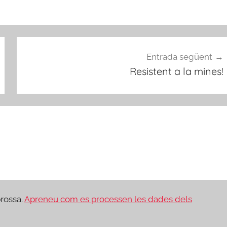
Entrada següent
Resistent a la mines!
brossa.
Apreneu com es processen les dades dels