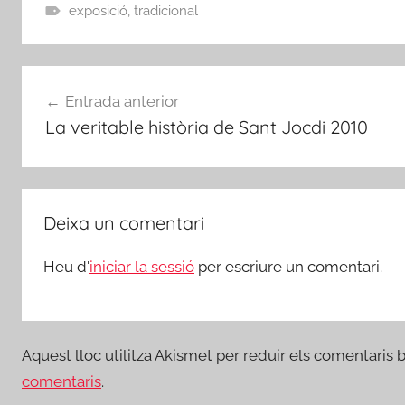
exposició
,
tradicional
Navegació
Entrada anterior
d'entrades
La veritable història de Sant Jocdi 2010
Deixa un comentari
Heu d'
iniciar la sessió
per escriure un comentari.
Aquest lloc utilitza Akismet per reduir els comentaris 
comentaris
.