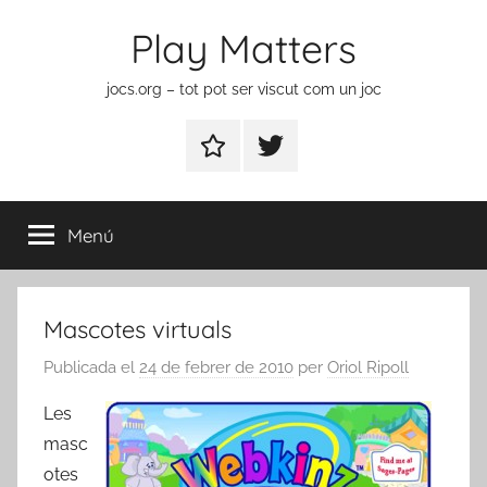
Vés
Play Matters
al
contingut
jocs.org – tot pot ser viscut com un joc
Contactar
Element
del
menú
Menú
Mascotes virtuals
Publicada el
24 de febrer de 2010
per
Oriol Ripoll
Les
masc
otes