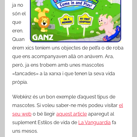
ja no
són el
que
eren.
Quan
érem xics teníem uns objectes de pelfa o de roba
que ens acompanyaven allà on anàvem. Ara,
però, ja ens trobem amb unes mascotes
«tancades» a la xarxa i que tenen la seva vida
pròpia.
Webkinz és un bon exemple d’aquest tipus de
mascotes. Si voleu saber-ne més podeu visitar
el
seu web
o bé llegir
aquest article
aparegut al
suplement Estilos de vida de
La Vanguardia
fa
uns mesos.