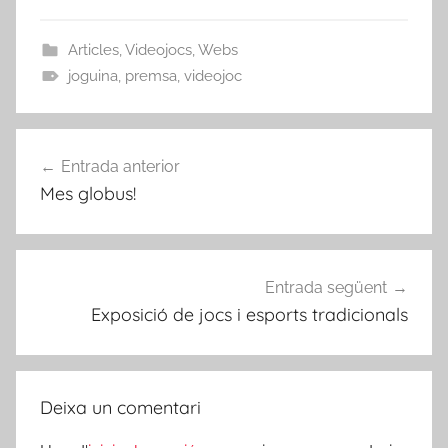
Articles
,
Videojocs
,
Webs
joguina
,
premsa
,
videojoc
Navegació
Entrada anterior
d'entrades
Mes globus!
Entrada següent
Exposició de jocs i esports tradicionals
Deixa un comentari