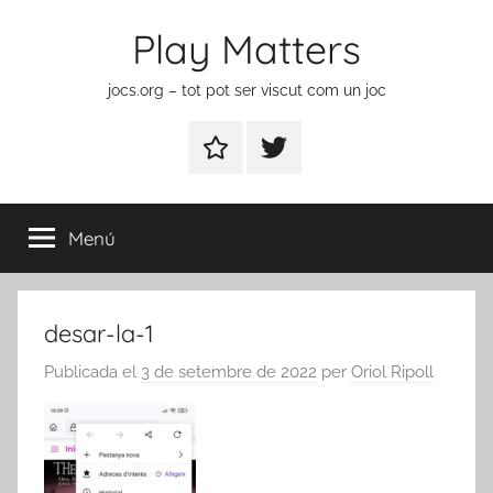
Vés
Play Matters
al
contingut
jocs.org – tot pot ser viscut com un joc
Contactar
Element
del
menú
Menú
desar-la-1
Publicada el
3 de setembre de 2022
per
Oriol Ripoll