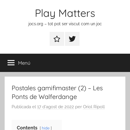
Vés
Play Matters
al
contingut
jocs.org – tot pot ser viscut com un joc
Contactar
Element
del
menú
Menú
Postales gamifimaster (2) – Les
Ponts de Walferdange
Publicada el
17 d'agost de 2022
per
Oriol Ripoll
Contents
hide