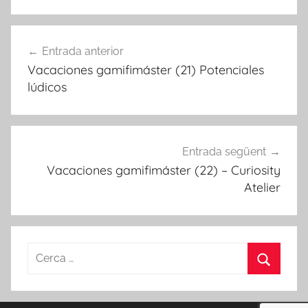
Navegació
Entrada anterior
d'entrades
Vacaciones gamifimáster (21) Potenciales
lúdicos
Entrada següent
Vacaciones gamifimáster (22) – Curiosity
Atelier
Cerca:
Cerca