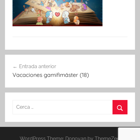
Navegació
Entrada anterior
d'entrades
Vacaciones gamifimáster (18)
Cerca:
Cerca
WordPress Theme: Donovan by ThemeZee.