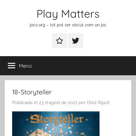
Vés
Play Matters
al
contingut
jocs.org – tot pot ser viscut com un joc
Contactar
Element
del
menú
Menú
18-Storyteller
Publicada el
23 d'agost de 2021
per
Oriol Ripoll