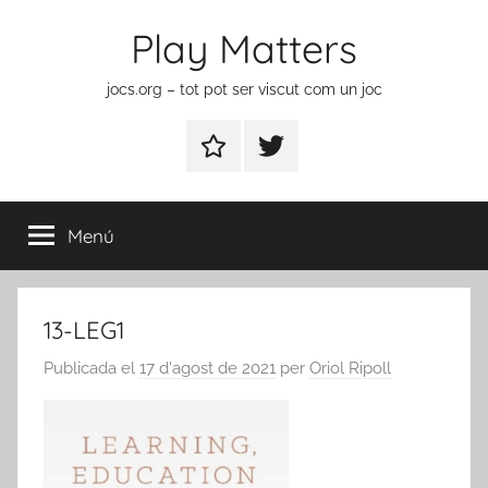
Vés
Play Matters
al
contingut
jocs.org – tot pot ser viscut com un joc
Contactar
Element
del
menú
Menú
13-LEG1
Publicada el
17 d'agost de 2021
per
Oriol Ripoll