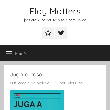
Vés
Play Matters
al
contingut
jocs.org – tot pot ser viscut com un joc
Contactar
Element
del
menú
Menú
Juga-a-casa
Publicada el
1 d'abril de 2020
per
Oriol Ripoll