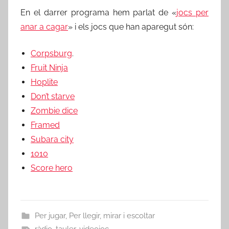
En el darrer programa hem parlat de «
jocs per
anar a cagar
» i els jocs que han aparegut són:
Corpsburg
.
Fruit Ninja
Hoplite
Don’t starve
Zombie dice
Framed
Subara city
1010
Score hero
Per jugar
,
Per llegir, mirar i escoltar