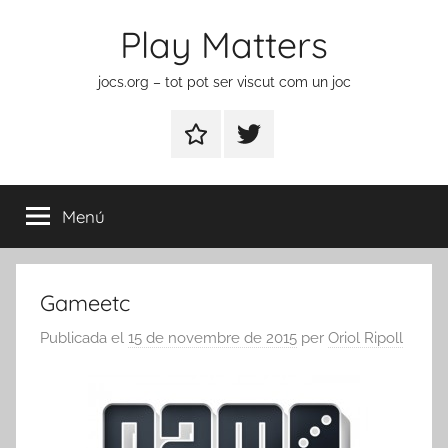
Vés
Play Matters
al
contingut
jocs.org – tot pot ser viscut com un joc
Contactar
Element
del
menú
Menú
Gameetc
Publicada el
15 de novembre de 2015
per
Oriol Ripoll