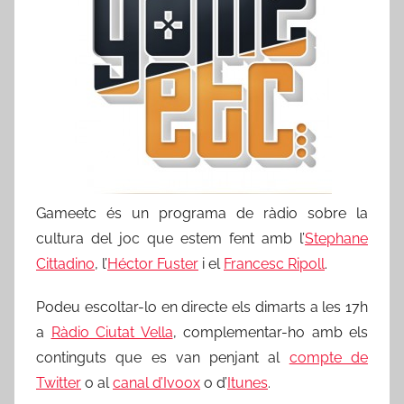
Gameetc és un programa de ràdio sobre la
cultura del joc que estem fent amb l’
Stephane
Cittadino
, l’
Héctor Fuster
i el
Francesc Ripoll
.
Podeu escoltar-lo en directe els dimarts a les 17h
a
Ràdio Ciutat Vella
, complementar-ho amb els
continguts que es van penjant al
compte de
Twitter
o al
canal d’Ivoox
o d’
Itunes
.