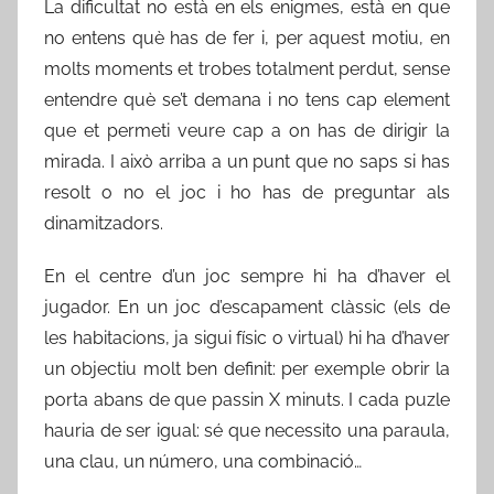
La dificultat no està en els enigmes, està en que
no entens què has de fer i, per aquest motiu, en
molts moments et trobes totalment perdut, sense
entendre què se’t demana i no tens cap element
que et permeti veure cap a on has de dirigir la
mirada. I això arriba a un punt que no saps si has
resolt o no el joc i ho has de preguntar als
dinamitzadors.
En el centre d’un joc sempre hi ha d’haver el
jugador. En un joc d’escapament clàssic (els de
les habitacions, ja sigui físic o virtual) hi ha d’haver
un objectiu molt ben definit: per exemple obrir la
porta abans de que passin X minuts. I cada puzle
hauria de ser igual: sé que necessito una paraula,
una clau, un número, una combinació…