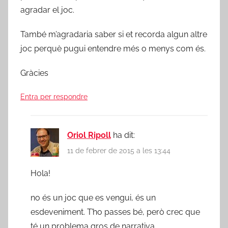
agradar el joc.
També m’agradaria saber si et recorda algun altre
joc perquè pugui entendre més o menys com és.
Gràcies
Entra per respondre
Oriol Ripoll
ha dit:
11 de febrer de 2015 a les 13:44
Hola!
no és un joc que es vengui, és un
esdeveniment. T’ho passes bé, però crec que
té un problema gros de narrativa.