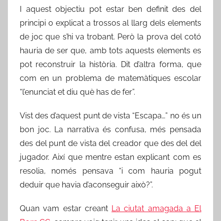
I aquest objectiu pot estar ben definit des del
principi o explicat a trossos al llarg dels elements
de joc que s’hi va trobant. Però la prova del cotó
hauria de ser que, amb tots aquests elements es
pot reconstruir la història. Dit d’altra forma, que
com en un problema de matemàtiques escolar
“l’enunciat et diu què has de fer”.
Vist des d’aquest punt de vista “Escapa…” no és un
bon joc. La narrativa és confusa, més pensada
des del punt de vista del creador que des del del
jugador. Així que mentre estan explicant com es
resolia, només pensava “i com hauria pogut
deduir que havia d’aconseguir això?”.
Quan vam estar creant
La ciutat amagada a El