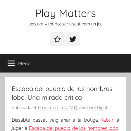
Vés
Play Matters
al
contingut
jocs.org – tot pot ser viscut com un joc
Contactar
Element
del
menú
Menú
Escapa del pueblo de los hombres
lobo. Una mirada crítica
Publicada el
11 de febrer de 2015
per
Oriol Ripoll
Dissabte passat vaig anar a la botiga
Kaburi
a
jugar a
Escapa del pueblo de los hombres lobo
.