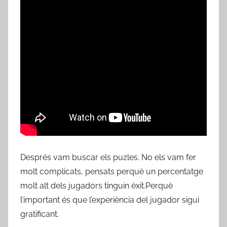
Després vam buscar els puzles. No els vam fer
molt complicats, pensats perquè un percentatge
molt alt dels jugadors tinguin èxit.Perquè
l’important és que l’experiència del jugador sigui
gratificant.