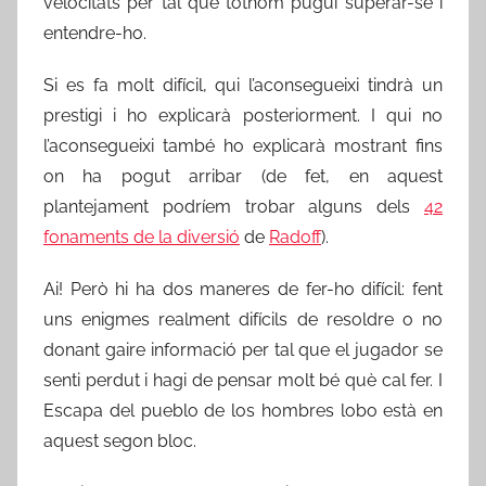
velocitats per tal que tothom pugui superar-se i
entendre-ho.
Si es fa molt difícil, qui l’aconsegueixi tindrà un
prestigi i ho explicarà posteriorment. I qui no
l’aconsegueixi també ho explicarà mostrant fins
on ha pogut arribar (de fet, en aquest
plantejament podríem trobar alguns dels
42
fonaments de la diversió
de
Radoff
).
Ai! Però hi ha dos maneres de fer-ho difícil: fent
uns enigmes realment difícils de resoldre o no
donant gaire informació per tal que el jugador se
senti perdut i hagi de pensar molt bé què cal fer. I
Escapa del pueblo de los hombres lobo està en
aquest segon bloc.