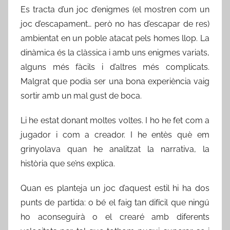
Es tracta d’un joc d’enigmes (el mostren com un
joc d’escapament… però no has d’escapar de res)
ambientat en un poble atacat pels homes llop. La
dinàmica és la clàssica i amb uns enigmes variats,
alguns més fàcils i d’altres més complicats.
Malgrat que podia ser una bona experiència vaig
sortir amb un mal gust de boca.
Li he estat donant moltes voltes. I ho he fet com a
jugador i com a creador. I he entès què em
grinyolava quan he analitzat la narrativa, la
història que se’ns explica.
Quan es planteja un joc d’aquest estil hi ha dos
punts de partida: o bé el faig tan difícil que ningú
ho aconseguirà o el crearé amb diferents