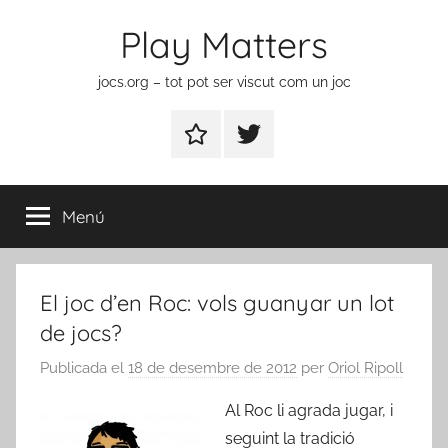
Vés
Play Matters
al
contingut
jocs.org – tot pot ser viscut com un joc
Contactar
Element
del
menú
Menú
El joc d’en Roc: vols guanyar un lot
de jocs?
Publicada el
18 de desembre de 2012
per
Oriol Ripoll
Al Roc li agrada jugar, i
seguint la tradició