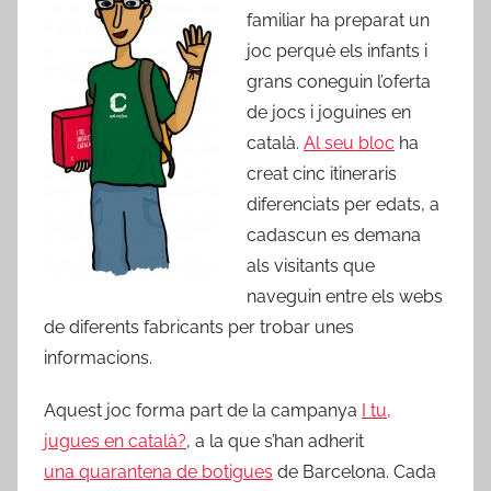
familiar ha preparat un
joc perquè els infants i
grans coneguin l’oferta
de jocs i joguines en
català.
Al seu bloc
ha
creat cinc itineraris
diferenciats per edats, a
cadascun es demana
als visitants que
naveguin entre els webs
de diferents fabricants per trobar unes
informacions.
Aquest joc forma part de la campanya
I tu,
jugues en català?
, a la que s’han adherit
una quarantena de botigues
de Barcelona. Cada