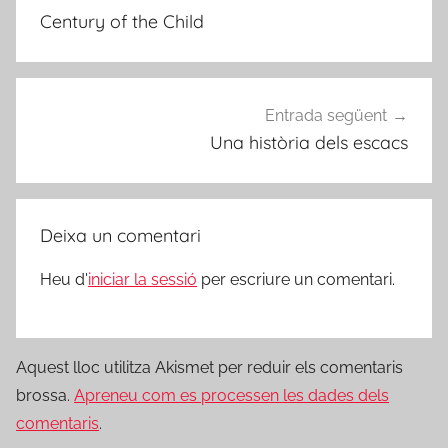
d'entrades
Century of the Child
Entrada següent
Una història dels escacs
Deixa un comentari
Heu d'
iniciar la sessió
per escriure un comentari.
Aquest lloc utilitza Akismet per reduir els comentaris
brossa.
Apreneu com es processen les dades dels
comentaris
.