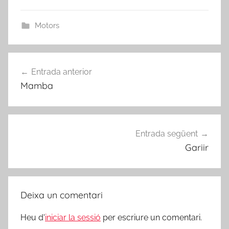
Motors
Navegació
Entrada anterior
d'entrades
Mamba
Entrada següent
Gariir
Deixa un comentari
Heu d'
iniciar la sessió
per escriure un comentari.