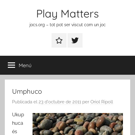
Vés
Play Matters
al
contingut
jocs.org – tot pot ser viscut com un joc
Contactar
Element
del
menú
Menú
Umphuco
Publicada el
23 d'octubre de 2011
per
Oriol Ripoll
Ukup
huca
és