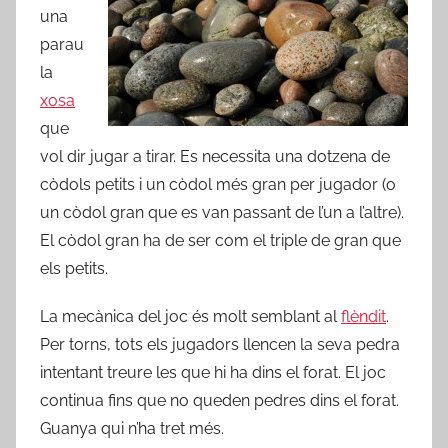
una
parau
la
xosa
que
vol dir jugar a tirar. Es necessita una dotzena de
còdols petits i un còdol més gran per jugador (o
un còdol gran que es van passant de l’un a l’altre).
El còdol gran ha de ser com el triple de gran que
els petits.
La mecànica del joc és molt semblant al
flèndit
.
Per torns, tots els jugadors llencen la seva pedra
intentant treure les que hi ha dins el forat. El joc
continua fins que no queden pedres dins el forat.
Guanya qui n’ha tret més.