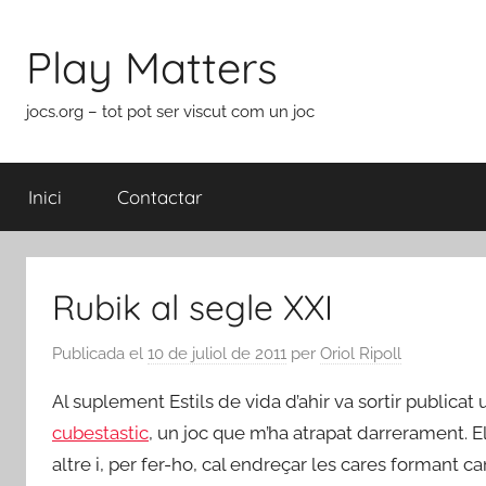
Vés
al
Play Matters
contingut
jocs.org – tot pot ser viscut com un joc
Inici
Contactar
Rubik al segle XXI
Publicada el
10 de juliol de 2011
per
Oriol Ripoll
Al suplement Estils de vida d’ahir va sortir publicat 
cubestastic
, un joc que m’ha atrapat darrerament. El
altre i, per fer-ho, cal endreçar les cares formant c