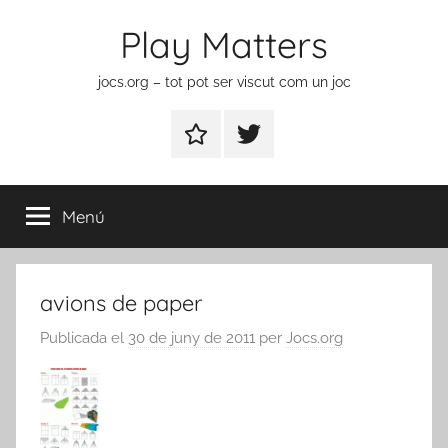
Vés
Play Matters
al
contingut
jocs.org – tot pot ser viscut com un joc
Contactar
Element
del
menú
Menú
avions de paper
Publicada el
30 de juny de 2011
per
Jocs.org