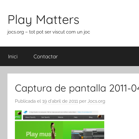
Vés
al
Play Matters
contingut
jocs.org – tot pot ser viscut com un joc
Inici
Contactar
Captura de pantalla 2011-04
Publicada el
19 d'abril de 2011
per
Jocs.org