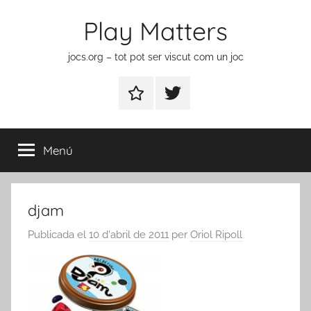
Vés
Play Matters
al
contingut
jocs.org – tot pot ser viscut com un joc
Contactar
Element
del
menú
Menú
djam
Publicada el
10 d'abril de 2011
per
Oriol Ripoll