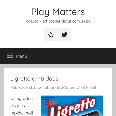
Vés
Play Matters
al
contingut
jocs.org – tot pot ser viscut com un joc
Contactar
Element
del
menú
Menú
Ligretto amb daus
Publicada el
21 de febrer de 2011
per
Oriol Ripoll
Us agraden
els jocs
ràpids, molt