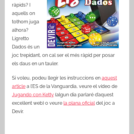
ràpids? I
aquells on
tothom juga
alhora?
Ligretto
Dados és un
joc trepidant, on cal ser el més ràpid per posar
els daus en un tauler.
Si voleu, podeu llegir les instruccions en
aquest
article
a l’ES de la Vanguardia, veure el vídeo de
Jugando con Ketty
(algun dia parlaré d’aquest
excel·lent web) o veure
la plana oficial
del joc a
Devir.