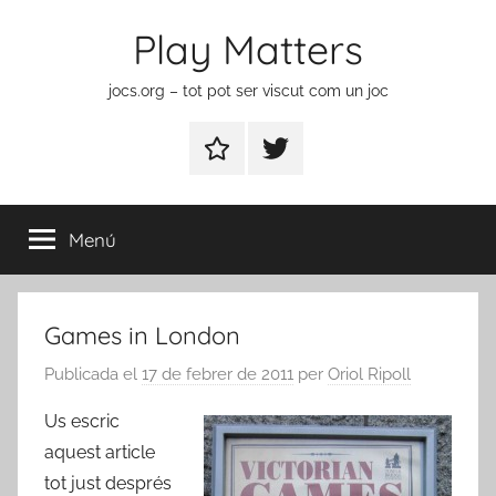
Vés
Play Matters
al
contingut
jocs.org – tot pot ser viscut com un joc
Contactar
Element
del
menú
Menú
Games in London
Publicada el
17 de febrer de 2011
per
Oriol Ripoll
Us escric
aquest article
tot just després