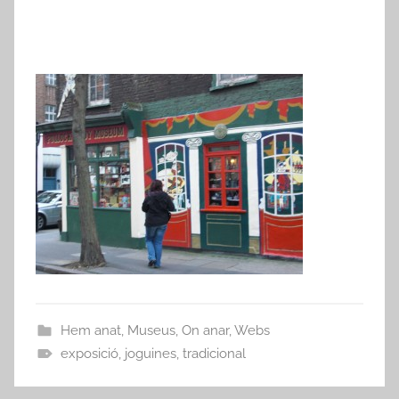
Hem anat
,
Museus
,
On anar
,
Webs
exposició
,
joguines
,
tradicional