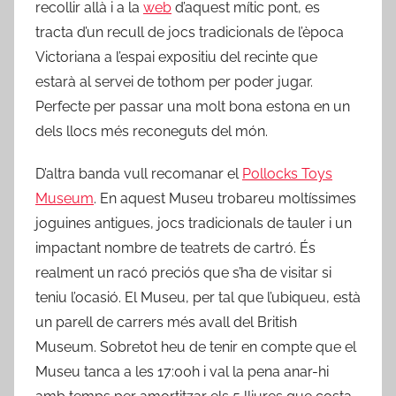
recollir allà i a la
web
d’aquest mític pont, es
tracta d’un recull de jocs tradicionals de l’època
Victoriana a l’espai expositiu del recinte que
estarà al servei de tothom per poder jugar.
Perfecte per passar una molt bona estona en un
dels llocs més reconeguts del món.
D’altra banda vull recomanar el
Pollocks Toys
Museum
. En aquest Museu trobareu moltíssimes
joguines antigues, jocs tradicionals de tauler i un
impactant nombre de teatrets de cartró. És
realment un racó preciós que s’ha de visitar si
teniu l’ocasió. El Museu, per tal que l’ubiqueu, està
un parell de carrers més avall del British
Museum. Sobretot heu de tenir en compte que el
Museu tanca a les 17:00h i val la pena anar-hi