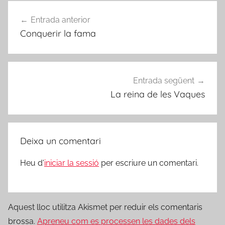
Navegació
Entrada anterior
d'entrades
Conquerir la fama
Entrada següent
La reina de les Vaques
Deixa un comentari
Heu d'
iniciar la sessió
per escriure un comentari.
Aquest lloc utilitza Akismet per reduir els comentaris
brossa.
Apreneu com es processen les dades dels