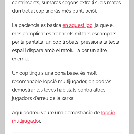
contrincants, sumaràs segons extra (i si els mates
d’un tret al cap tindràs més puntuació).
La paciencia es bàsica
en aquest joc
, ja que el
més complicat es trobar els militars escampats
per la pantalla, un cop trobats, pressiona la tecla
espai i dispara amb el ratolí… i a per un altre
enemic.
Un cop tinguis una bona base, és molt
recomanable l’opció multijugador, on podràs
demostrar les teves habilitats contra altres
jugadors d’arreu de la xarxa.
Aquí podreu veure una demostració de
l’opció
multijugador
.