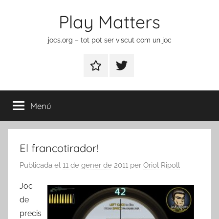
Vés
Play Matters
al
contingut
jocs.org – tot pot ser viscut com un joc
Contactar
Element
del
menú
Menú
El francotirador!
Publicada el
11 de gener de 2011
per
Oriol Ripoll
Joc
de
precis