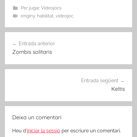
Per jugar
,
Videojocs
enginy
,
habilitat
,
videojoc
Navegació
Entrada anterior
d'entrades
Zombis solitaris
Entrada següent
Keltis
Deixa un comentari
Heu d'
iniciar la sessió
per escriure un comentari.