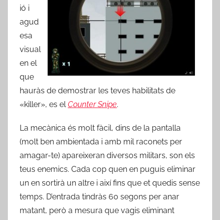
ió i
agud
esa
visual
en el
que
hauràs de demostrar les teves habilitats de
«killer», es el
Counter Snipe
.
La mecànica és molt fàcil, dins de la pantalla
(molt ben ambientada i amb mil raconets per
amagar-te) apareixeran diversos militars, son els
teus enemics. Cada cop quen en puguis eliminar
un en sortirà un altre i així fins que et quedis sense
temps. D’entrada tindràs 60 segons per anar
matant, però a mesura que vagis eliminant