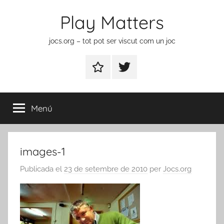
Vés
Play Matters
al
contingut
jocs.org – tot pot ser viscut com un joc
Contactar
Element
del
menú
Menú
images-1
Publicada el
23 de setembre de 2010
per
Jocs.org