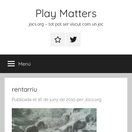
Vés
Play Matters
al
contingut
jocs.org – tot pot ser viscut com un joc
Contactar
Element
del
menú
Menú
rentarriu
Publicada el
16 de juny de 2010
per
Jocs.org