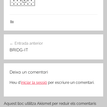
Navegació
Entrada anterior
d'entrades
BRIDG-IT
Deixa un comentari
Heu d'
iniciar la sessió
per escriure un comentari.
Aquest lloc utilitza Akismet per reduir els comentaris