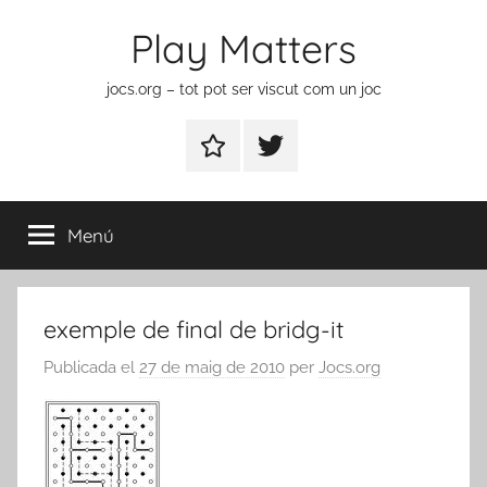
Vés
Play Matters
al
contingut
jocs.org – tot pot ser viscut com un joc
Contactar
Element
del
menú
Menú
exemple de final de bridg-it
Publicada el
27 de maig de 2010
per
Jocs.org