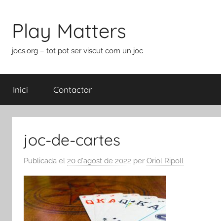
Vés
al
Play Matters
contingut
jocs.org – tot pot ser viscut com un joc
Inici
Contactar
joc-de-cartes
Publicada el
20 d'agost de 2022
per
Oriol Ripoll