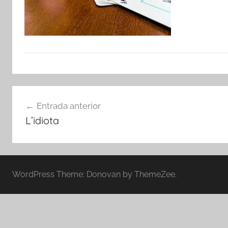
Navegació
Entrada anterior
d'entrades
L’idiota
WordPress Theme: Donovan by ThemeZee.