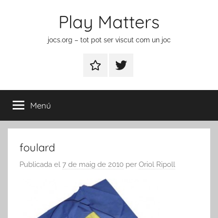
Vés
Play Matters
al
contingut
jocs.org – tot pot ser viscut com un joc
Contactar
Element
del
menú
Menú
foulard
Publicada el
7 de maig de 2010
per
Oriol Ripoll