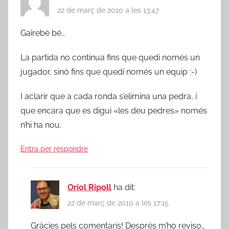
22 de març de 2010 a les 13:47
Gairebé bé…
La partida no continua fins que quedi només un
jugador, sinó fins que quedi només un equip :-)
I aclarir que a cada ronda s’elimina una pedra, i
que encara que es digui «les deu pedres» només
n’hi ha nou.
Entra per respondre
Oriol Ripoll
ha dit:
22 de març de 2010 a les 17:15
Gràcies pels comentaris! Després m’ho reviso…