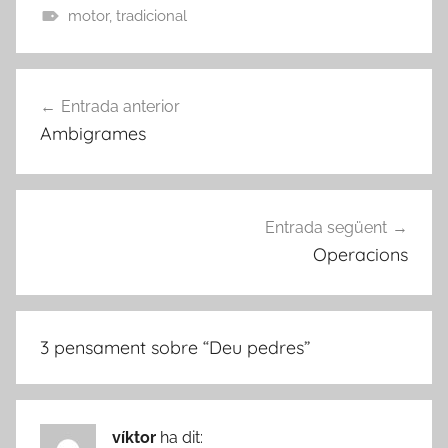
motor
,
tradicional
Navegació
Entrada anterior
d'entrades
Ambigrames
Entrada següent
Operacions
3 pensament sobre “
Deu pedres
”
víktor
ha dit: