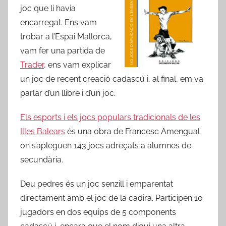
joc que li havia
encarregat. Ens vam
trobar a l’Espai Mallorca,
vam fer una partida de
Trader
, ens vam explicar
un joc de recent creació cadascú i, al final, em va
parlar d’un llibre i d’un joc.
Els esports i els jocs populars tradicionals de les
Illes Balears
és una obra de Francesc Amengual
on s’apleguen 143 jocs adreçats a alumnes de
secundària.
Deu pedres és un joc senzill i emparentat
directament amb el joc de la cadira. Participen 10
jugadors en dos equips de 5 components