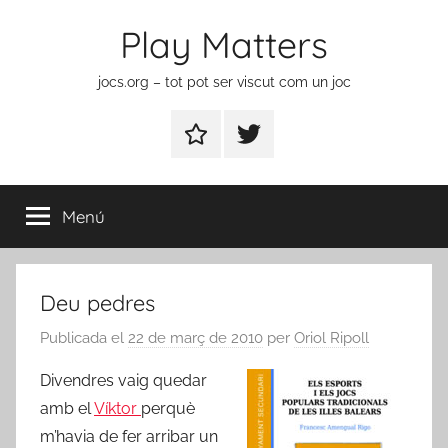
Vés
Play Matters
al
contingut
jocs.org – tot pot ser viscut com un joc
Contactar
Element
del
menú
Menú
Deu pedres
Publicada el
22 de març de 2010
per
Oriol Ripoll
Divendres vaig quedar
amb el
Víktor
perquè
m’havia de fer arribar un