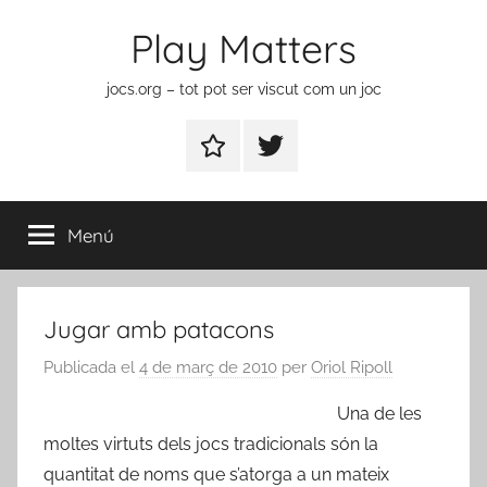
Vés
Play Matters
al
contingut
jocs.org – tot pot ser viscut com un joc
Contactar
Element
del
menú
Menú
Jugar amb patacons
Publicada el
4 de març de 2010
per
Oriol Ripoll
Una de les
moltes virtuts dels jocs tradicionals són la
quantitat de noms que s’atorga a un mateix