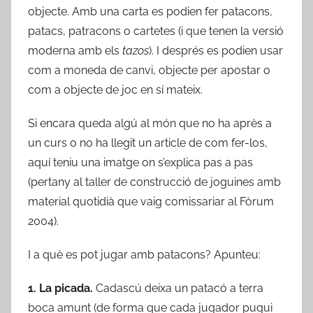
objecte. Amb una carta es podien fer patacons,
patacs, patracons o cartetes (i que tenen la versió
moderna amb els
tazos
). I després es podien usar
com a moneda de canvi, objecte per apostar o
com a objecte de joc en sí mateix.
Si encara queda algú al món que no ha après a
un curs o no ha llegit un article de com fer-los,
aquí teniu una imatge on s’explica pas a pas
(pertany al taller de construcció de joguines amb
material quotidià que vaig comissariar al Fòrum
2004).
I a què es pot jugar amb patacons? Apunteu:
1. La picada.
Cadascú deixa un patacó a terra
boca amunt (de forma que cada jugador pugui