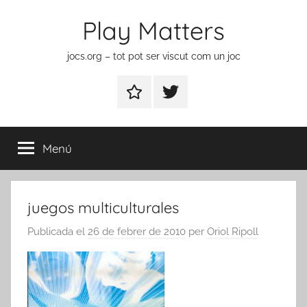
Vés
Play Matters
al
contingut
jocs.org – tot pot ser viscut com un joc
Contactar
Element
del
menú
Menú
juegos multiculturales
Publicada el
26 de febrer de 2010
per
Oriol Ripoll