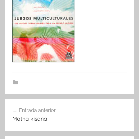
Navegació
Entrada anterior
d'entrades
Matha kisana