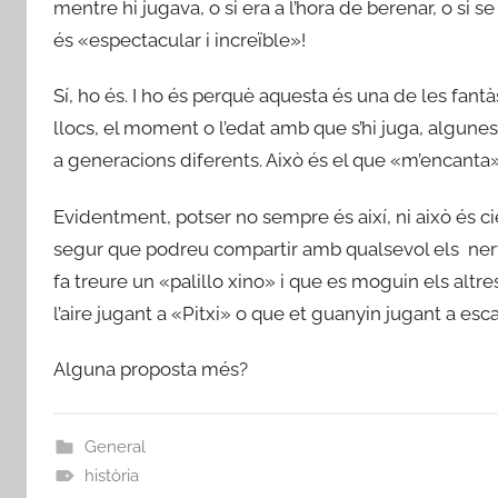
mentre hi jugava, o si era a l’hora de berenar, o si s
és «espectacular i increïble»!
Sí, ho és. I ho és perquè aquesta és una de les fantà
llocs, el moment o l’edat amb que s’hi juga, algun
a generacions diferents. Això és el que «m’encanta»
Evidentment, potser no sempre és així, ni això és c
segur que podreu compartir amb qualsevol els nerv
fa treure un «palillo xino» i que es moguin els altres
l’aire jugant a «Pitxi» o que et guanyin jugant a esca
Alguna proposta més?
General
història