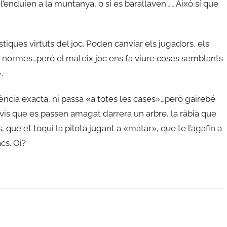
e l’enduien a la muntanya, o si es barallaven…… Això sí que
stiques virtuts del joc. Poden canviar els jugadors, els
es normes…però el mateix joc ens fa viure coses semblants
.
iència exacta, ni passa «a totes les cases»…però gairebé
is que es passen amagat darrera un arbre, la ràbia que
, que et toqui la pilota jugant a «matar», que te l’agafin a
cs. Oi?