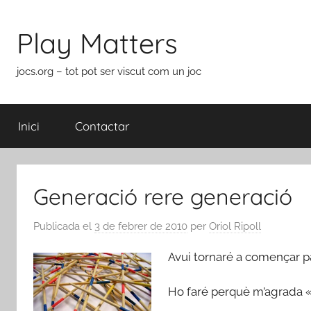
Vés
al
Play Matters
contingut
jocs.org – tot pot ser viscut com un joc
Inici
Contactar
Generació rere generació
Publicada el
3 de febrer de 2010
per
Oriol Ripoll
Avui tornaré a començar pa
Ho faré perquè m’agrada 