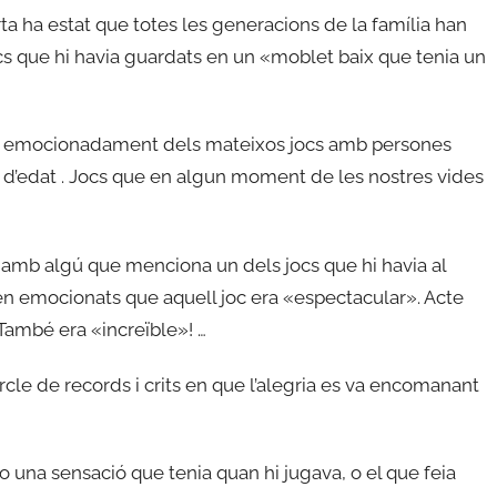
ta ha estat que totes les generacions de la família han
cs que hi havia guardats en un «moblet baix que tenia un
lar emocionadament dels mateixos jocs amb persones
a d’edat . Jocs que en algun moment de les nostres vides
amb algú que menciona un dels jocs que hi havia al
men emocionats que aquell joc era «espectacular». Acte
! També era «increïble»! …
ercle de records i crits en que l’alegria es va encomanant
o una sensació que tenia quan hi jugava, o el que feia