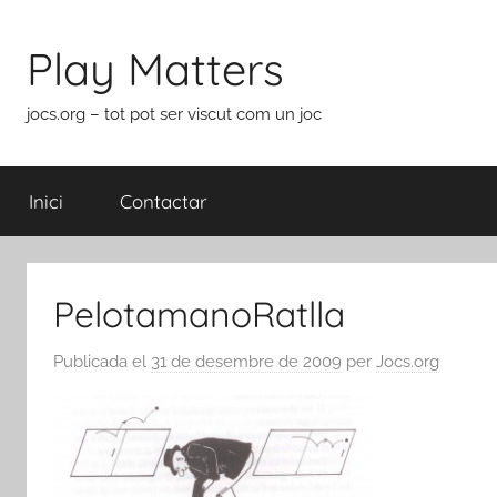
Vés
al
Play Matters
contingut
jocs.org – tot pot ser viscut com un joc
Inici
Contactar
PelotamanoRatlla
Publicada el
31 de desembre de 2009
per
Jocs.org