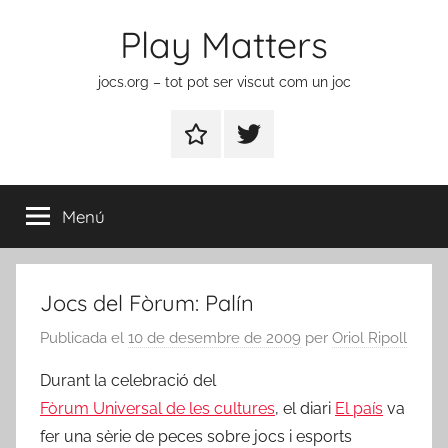
Vés
Play Matters
al
contingut
jocs.org – tot pot ser viscut com un joc
Contactar
Element
del
menú
Menú
Jocs del Fòrum: Palín
Publicada el
10 de desembre de 2009
per
Oriol Ripoll
Durant la celebració del
Fòrum Universal de les cultures
, el diari
El país
va
fer una sèrie de peces sobre jocs i esports