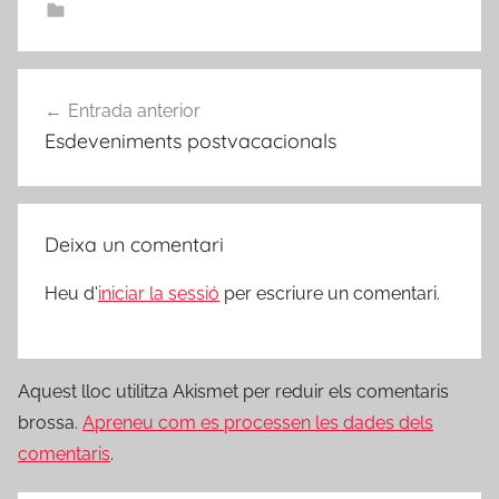
Navegació
Entrada anterior
d'entrades
Esdeveniments postvacacionals
Deixa un comentari
Heu d'
iniciar la sessió
per escriure un comentari.
Aquest lloc utilitza Akismet per reduir els comentaris
brossa.
Apreneu com es processen les dades dels
comentaris
.