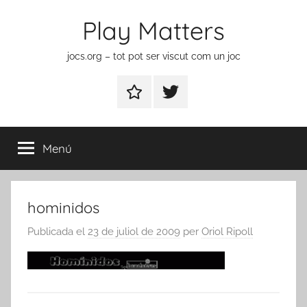
Vés
Play Matters
al
contingut
jocs.org – tot pot ser viscut com un joc
Contactar
Element
del
menú
Menú
hominidos
Publicada el
23 de juliol de 2009
per
Oriol Ripoll