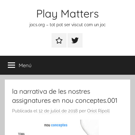
Vés
Play Matters
al
contingut
jocs.org – tot pot ser viscut com un joc
Contactar
Element
del
menú
Menú
la narrativa de les nostres
assignatures en nou conceptes.001
Publicada el
12 de juliol de 2018
per
Oriol Ripoll