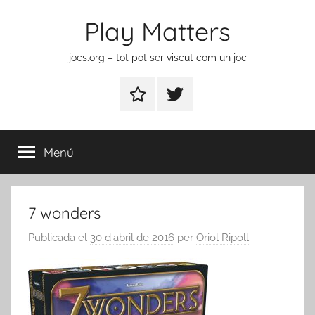
Vés
Play Matters
al
contingut
jocs.org – tot pot ser viscut com un joc
Contactar
Element
del
menú
Menú
7 wonders
Publicada el
30 d'abril de 2016
per
Oriol Ripoll