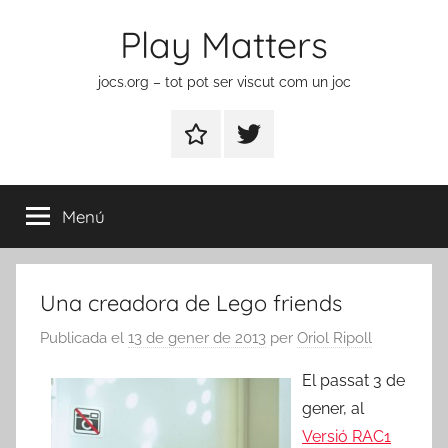
Vés
Play Matters
al
contingut
jocs.org – tot pot ser viscut com un joc
Contactar
Element
del
menú
Menú
Una creadora de Lego friends
Publicada el
13 de gener de 2013
per
Oriol Ripoll
El passat 3 de
gener, al
Versió RAC1