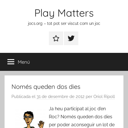
Vés
Play Matters
al
contingut
jocs.org – tot pot ser viscut com un joc
Contactar
Element
del
menú
Menú
Només queden dos dies
Publicada el
31 de desembre de 2012
per
Oriol Ripoll
Ja heu participat al joc d’en
Roc? Només queden dos dies
per poder aconseguir un lot de