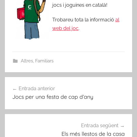
jocs i joguines en català!
Trobareu tota la informació
al
web del joc
.
Altres
,
Familiars
Navegació
Entrada anterior
d'entrades
Jocs per una festa de cap d’any
Entrada següent
Els més llestos de la casa