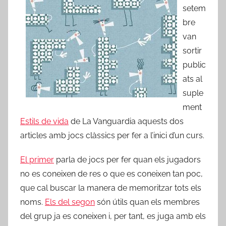
setem
bre
van
sortir
public
ats al
suple
ment
Estils de vida
de La Vanguardia aquests dos
articles amb jocs clàssics per fer a l’inici d’un curs.
El primer
parla de jocs per fer quan els jugadors
no es coneixen de res o que es coneixen tan poc,
que cal buscar la manera de memoritzar tots els
noms.
Els del segon
són útils quan els membres
del grup ja es coneixen i, per tant, es juga amb els