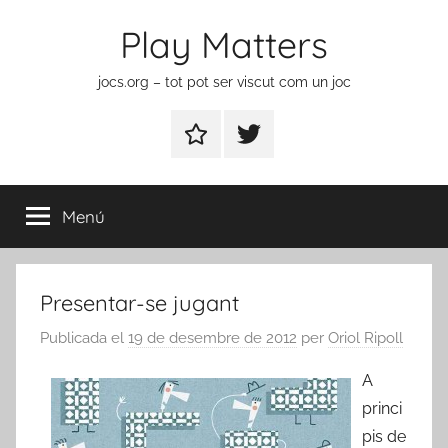
Vés
Play Matters
al
contingut
jocs.org – tot pot ser viscut com un joc
Contactar
Element
del
menú
Menú
Presentar-se jugant
Publicada el
19 de desembre de 2012
per
Oriol Ripoll
A
princi
pis de