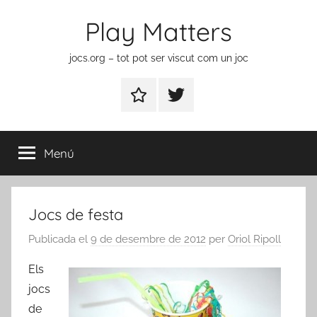
Vés
Play Matters
al
contingut
jocs.org – tot pot ser viscut com un joc
Contactar
Element
del
menú
Menú
Jocs de festa
Publicada el
9 de desembre de 2012
per
Oriol Ripoll
Els
jocs
de