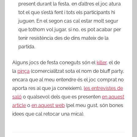
present durant la festa, en d’altres el joc atura
tot el que s’està fent i tots els participants hi
juguen. En el segon cas cal estar molt segur
que tothom vol jugar, si no, es pot acabar per
tenir resistència des de dins mateix de la
partida.
Alguns jocs de festa coneguts són el
killer
, el de
la
pinça
(comercialitzat sota el nom de bluff party,
encara que al meu entendre és el joc comprat no
aporta res al que ja coneixíem),
les entrevistes de
saló
o qualsevol dels que es presenten
en aquest
article
o
en aquest web
(pel meu gust, són bones
idees que cal retocar una mica).