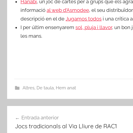
Hanabi
, un joc de cartes per a grups que els ag
informació
al web d’Asmodee
, el seu distribuïdo
descripció en el de
Jugamos todos
i una crítica 
I per últim ensenyarem
sol, pluja i llavor
, un bon 
les mans.
Altres
,
De taula
,
Hem anat
Navegació
Entrada anterior
d'entrades
Jocs tradicionals al Via Lliure de RAC1