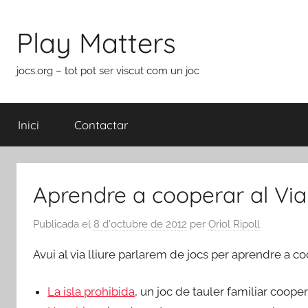
Vés
al
Play Matters
contingut
jocs.org – tot pot ser viscut com un joc
Inici
Contactar
Aprendre a cooperar al Via 
Publicada el
8 d'octubre de 2012
per
Oriol Ripoll
Avui al via lliure parlarem de jocs per aprendre a c
La isla prohibida
, un joc de tauler familiar coop