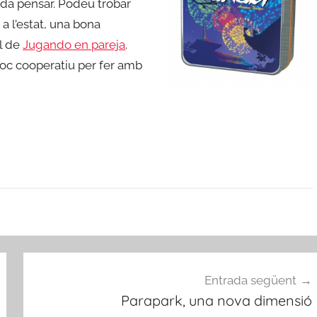
rada pensar. Podeu trobar
r a l’estat, una bona
al de
Jugando en pareja
.
joc cooperatiu per fer amb
Entrada següent
Parapark, una nova dimensió